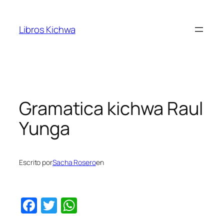
Saltar
al
Libros Kichwa
contenido
Gramatica kichwa Raul
Yunga
Escrito por
Sacha Rosero
en
Facebook
Twitter
WhatsApp