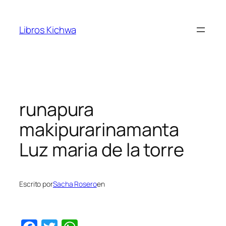
Saltar
al
Libros Kichwa
contenido
runapura
makipurarinamanta
Luz maria de la torre
Escrito por
Sacha Rosero
en