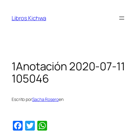
Saltar
al
Libros Kichwa
contenido
1Anotación 2020-07-11
105046
Escrito por
Sacha Rosero
en
Facebook
Twitter
WhatsApp