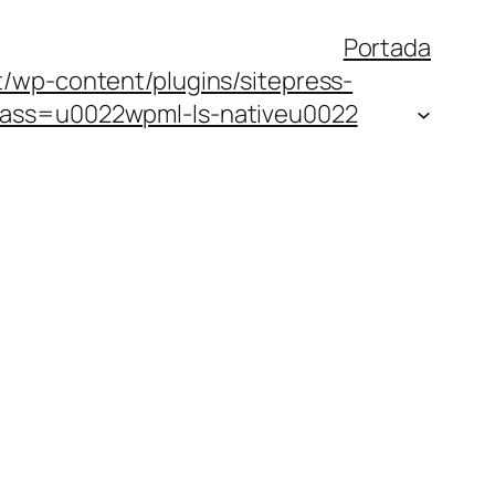
Portada
/wp-content/plugins/sitepress-
class=u0022wpml-ls-nativeu0022