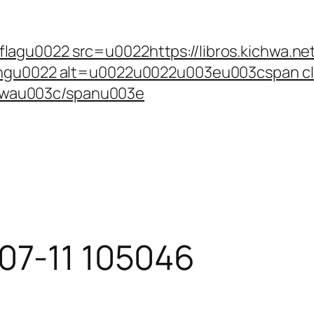
lagu0022 src=u0022https://libros.kichwa.net
u.pngu0022 alt=u0022u0022u003eu003cspan 
wau003c/spanu003e
07-11 105046