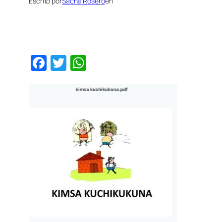
Escrito por
Sacha Rosero
en
Facebook
Twitter
WhatsApp