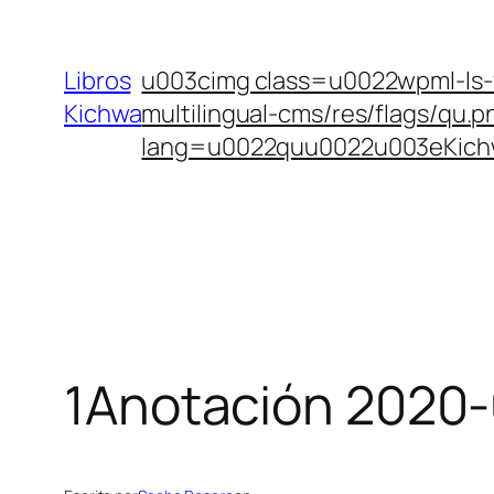
Saltar
al
Libros
u003cimg class=u0022wpml-ls-f
contenido
Kichwa
multilingual-cms/res/flags/q
lang=u0022quu0022u003eKich
1Anotación 2020-