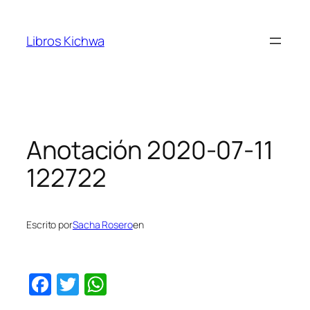
Saltar
al
Libros Kichwa
contenido
Anotación 2020-07-11
122722
Escrito por
Sacha Rosero
en
Facebook
Twitter
WhatsApp