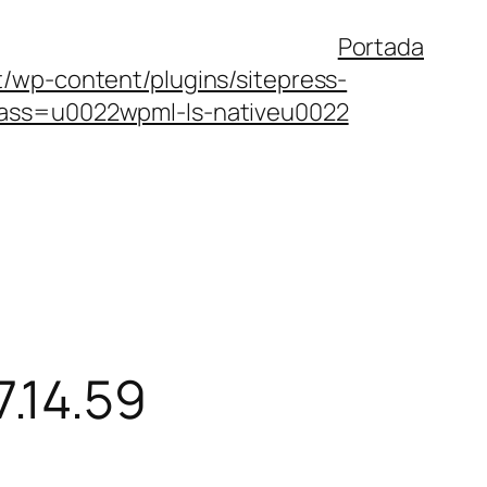
Portada
/wp-content/plugins/sitepress-
lass=u0022wpml-ls-nativeu0022
7.14.59