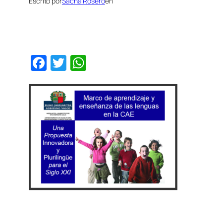
Escrito por
Sacha Rosero
en
Facebook
Twitter
WhatsApp