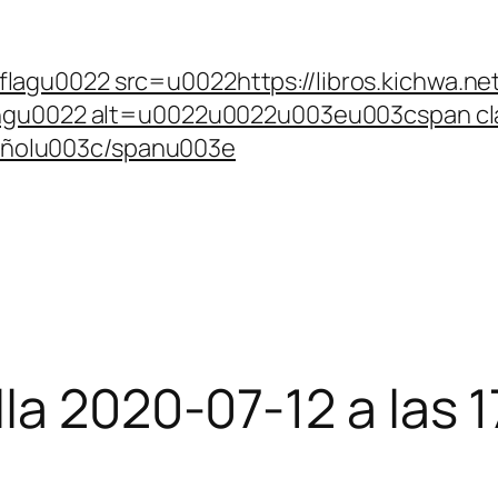
lagu0022 src=u0022https://libros.kichwa.net
s.pngu0022 alt=u0022u0022u003eu003cspan c
ñolu003c/spanu003e
a 2020-07-12 a las 1