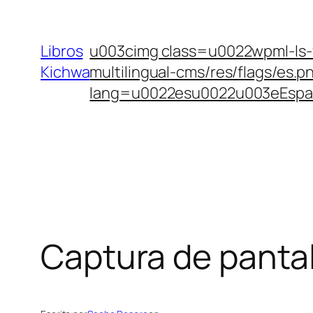
Saltar
al
Libros
u003cimg class=u0022wpml-ls-f
contenido
Kichwa
multilingual-cms/res/flags/e
lang=u0022esu0022u003eEspa
Captura de pantall