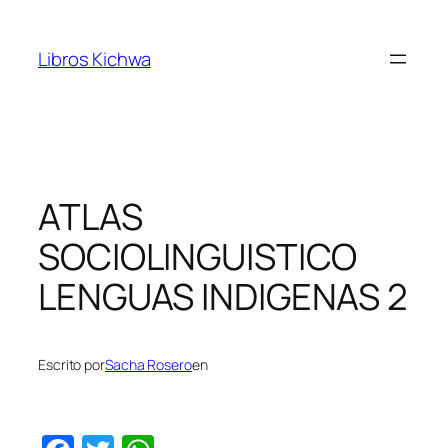
Saltar
al
Libros Kichwa
contenido
ATLAS
SOCIOLINGUISTICO
LENGUAS INDIGENAS 2
Escrito por
Sacha Rosero
en