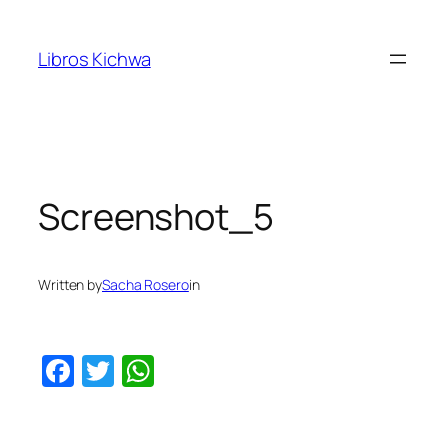
Skip
to
Libros Kichwa
content
Screenshot_5
Written by
Sacha Rosero
in
Facebook
Twitter
WhatsApp