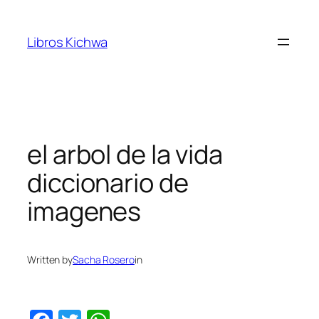
Skip
to
Libros Kichwa
content
el arbol de la vida
diccionario de
imagenes
Written by
Sacha Rosero
in